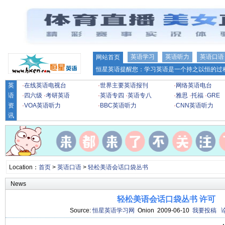
英语学习
英语听力
英语口语
网站首页
恒星英语提醒您：学习英语是一个持之以恒的过程
英
·
在线英语电视台
·
世界主要英语报刊
·
网络英语电台
语
·
四六级
·
考研英语
·
英语专四
·
英语专八
·
雅思
·
托福
·
GRE
资
·
VOA英语听力
·
BBC英语听力
·
CNN英语听力
讯
Location：
首页
>
英语口语
>
轻松美语会话口袋丛书
News
轻松美语会话口袋丛书 许可
Source:
恒星英语学习网
Onion 2009-06-10
我要投稿