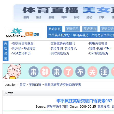
英语学习
英语听力
英语口语
网站首页
恒星英语提醒您：学习英语是一个持之以恒的过程
英
·
在线英语电视台
·
世界主要英语报刊
·
网络英语电台
语
·
四六级
·
考研英语
·
英语专四
·
英语专八
·
雅思
·
托福
·
GRE
资
·
VOA英语听力
·
BBC英语听力
·
CNN英语听力
讯
Location：
首页
>
英语口语
>
李阳疯狂英语突破口语要素
News
李阳疯狂英语突破口语要素087
Source:
恒星英语学习网
Onion 2009-06-25
我要投稿