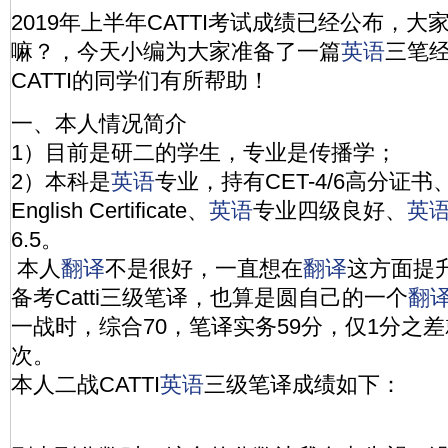
2019年上半年CATTI考试成绩已经公布，
嘛？，今天小编为大家准备了一篇
英语
三笔
CATTI的同学们有所帮助！
一、本人情况简介
1）目前是研二的学生，专业是传播学；
2）本科是
英语
专业，持有CET-4/6高分证书、CE
English Certificate、
英语
专业四级良好、
英
6.5。
本人
翻译
不是很好，一直想在
翻译
这方面提
备考Catti三级笔译，也算是圆自己的一个
翻
一战时，综合70，笔译实务59分，仅1分之
次。
本人二战CATTI
英语
三级笔译成绩如下：