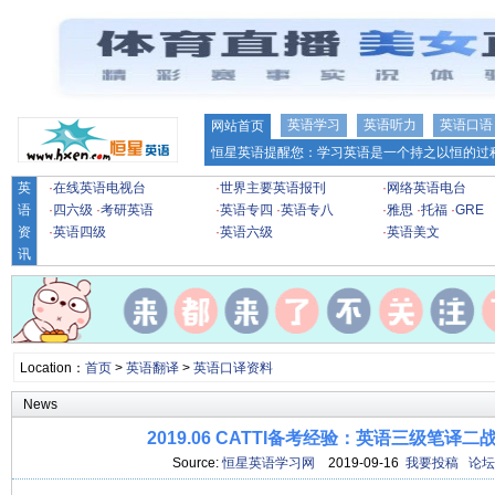
英语学习
英语听力
英语口语
网站首页
恒星英语提醒您：学习英语是一个持之以恒的过程
英
·
在线英语电视台
·
世界主要英语报刊
·
网络英语电台
语
·
四六级
·
考研英语
·
英语专四
·
英语专八
·
雅思
·
托福
·
GRE
资
·
英语四级
·
英语六级
·
英语美文
讯
Location：
首页
>
英语翻译
>
英语口译资料
News
2019.06 CATTI备考经验：英语三级笔译
Source:
恒星英语学习网
2019-09-16
我要投稿
论坛