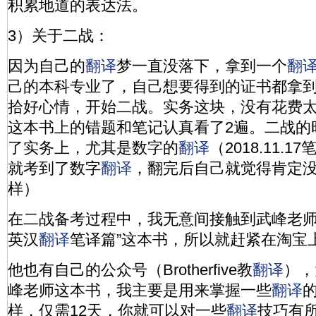
积累地道的表达法。
3）关于二战：
因为自己的
翻译
梦一直没落下，拿到一个
翻
己的本科专业了，自己想要得到的证书都拿
拾好心情，开始二战。实务这块，没有花费
这本书上的错题和笔记认真看了2遍。二战的
了实务上，尤其是数字的
翻译
（2018.11.
就考到了数字
翻译
，翻完后自己就觉得肯定
样）
在二战备考过程中，我无意间接触到武峰老师
英汉
翻译
笔译篇”这本书，所以就赶紧在淘宝
他也有自己的公众号（Brotherfive教
翻译
），
峰老师这本书，我主要是用来掌握一些
翻译
样，仅需12天，你就可以对一些
翻译
技巧有